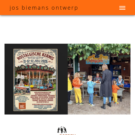
j
os
b
iemans
o
ntwerp