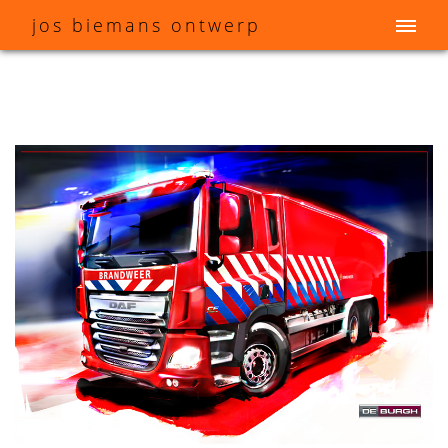
j
os
b
iemans
o
ntwerp