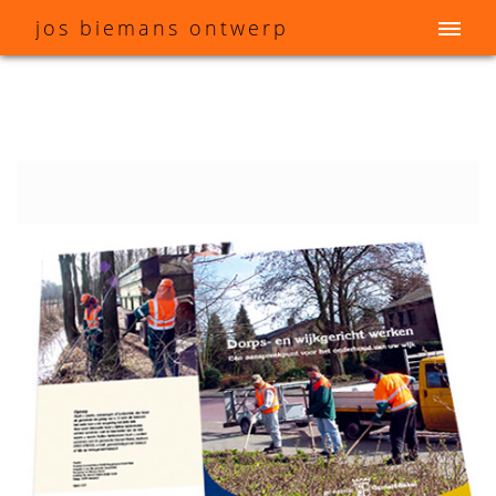
j
os
b
iemans
o
ntwerp