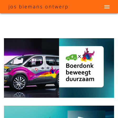
j
os
b
iemans
o
ntwerp