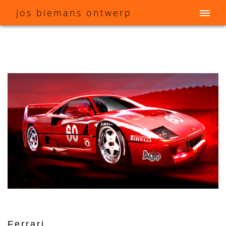
j
os
b
iemans
o
ntwerp
Ferrari