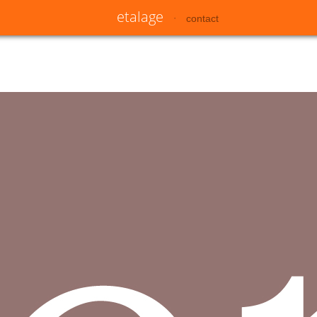
etalage
contact
•