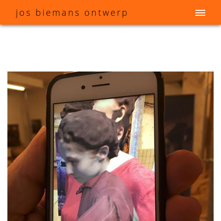
j
os
b
iemans
o
ntwerp