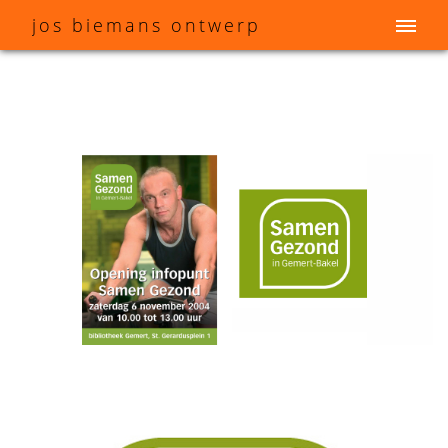
j
os
b
iemans
o
ntwerp