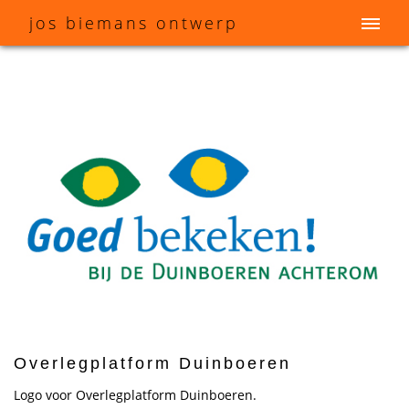
j
os
b
iemans
o
ntwerp
Overlegplatform Duinboeren
Logo voor Overlegplatform Duinboeren.