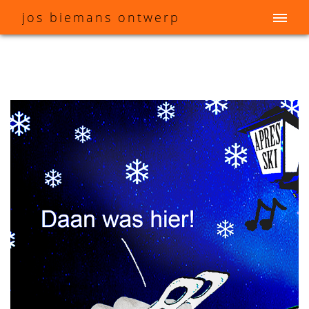
j
os
b
iemans
o
ntwerp