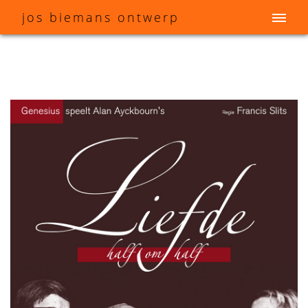
j
os
b
iemans
o
ntwerp